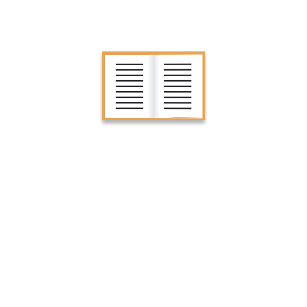
ाह्मण एवं संत को जिंदा कीजिए (प्रवचन)
ेदना का विकास करना ही साधुता है (प्रवचन)
गायत्री के तीन चरण (प्रवचन)
तेजस्वी एवं मनस्वी व्यक्तियों का निर्माण (प्रवचन)
 चेतना के सम्बन्धी चाहिए (प्रवचन)
NKS
GET IN TOUCH WITH US
Thana Faliya, Gayatri Pariwar,
s
Dindoligam, Surat, Gujarat
zine