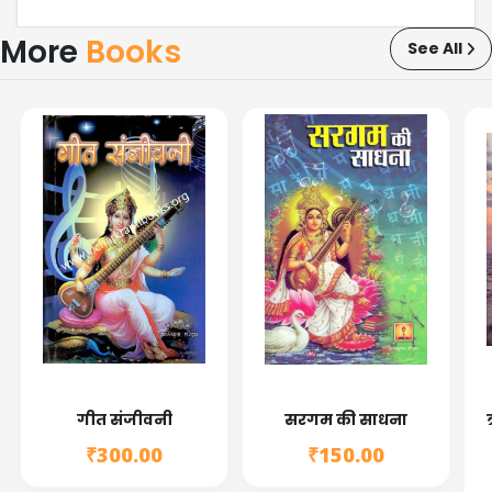
₹0.00
More
Books
See All
युग निर्माण सत्संकल्प की दिशाधारा
₹0.00
स्वाध्याय मंडलों की स्थापना कल्पवृक्ष का
आरोपण
₹0.00
सुनिश्चित संकल्प ही महान उपलब्धियों के
उत्पादक
₹0.00
गीत संजीवनी
सरगम की साधना
₹300.00
₹150.00