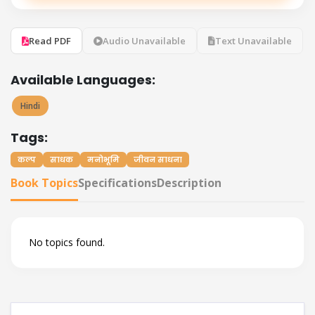
Read PDF
Audio Unavailable
Text Unavailable
Available Languages:
Hindi
Tags:
कल्प
साधक
मनोभूमि
जीवन साधना
Book Topics
Specifications
Description
No topics found.