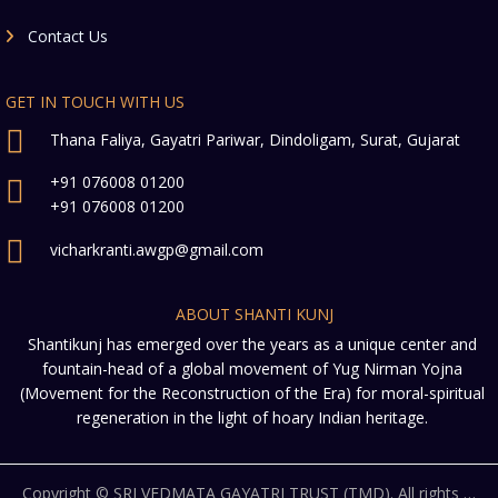
Contact Us
GET IN TOUCH WITH US
Thana Faliya, Gayatri Pariwar, Dindoligam, Surat, Gujarat
+91 076008 01200
+91 076008 01200
vicharkranti.awgp@gmail.com
ABOUT SHANTI KUNJ
Shantikunj has emerged over the years as a unique center and
fountain-head of a global movement of Yug Nirman Yojna
(Movement for the Reconstruction of the Era) for moral-spiritual
regeneration in the light of hoary Indian heritage.
Copyright © SRI VEDMATA GAYATRI TRUST (TMD). All rights reserved. | Design by IT Cell Shantikunj